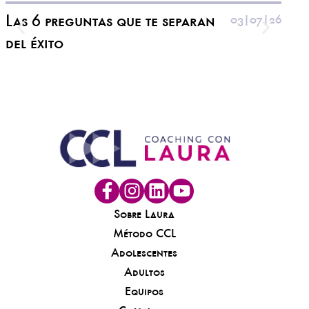
herra
Las 6 preguntas que te separan
03|07|26
El 
del éxito
sen
ent
Sobre Laura
Método CCL
Adolescentes
Adultos
Equipos