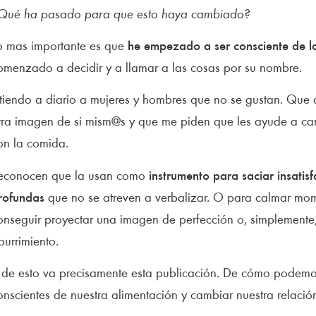
Qué ha pasado para que esto haya cambiado?
o mas importante es que
he empezado a ser consciente de 
omenzado a decidir y a llamar a las cosas por su nombre.
tiendo a diario a mujeres y hombres que no se gustan. Que 
tra imagen de si mism@s y que me piden que les ayude a cam
on la comida.
econocen que la usan como
instrumento para saciar insatis
rofundas
que no se atreven a verbalizar. O para calmar mom
onseguir proyectar una imagen de perfección o, simplemente
burrimiento.
 de esto va precisamente esta publicación. De cómo podem
onscientes de nuestra alimentación y cambiar nuestra relació