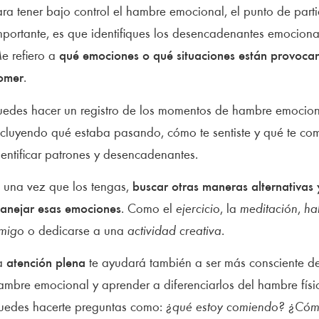
ara tener bajo control el hambre emocional, el punto de part
mportante, es que identifiques los desencadenantes emociona
e refiero a
qué emociones o qué situaciones están provoca
omer
.
uedes hacer un registro de los momentos de hambre emociona
ncluyendo qué estaba pasando, cómo te sentiste y qué te com
dentificar patrones y desencadenantes.
, una vez que los tengas,
buscar otras maneras alternativas 
anejar esas emociones
. Como el
ejercicio
, la
meditación
,
ha
migo
o dedicarse a una
actividad creativa
.
a
atención plena
te ayudará también a ser más consciente de
ambre emocional y aprender a diferenciarlos del hambre físic
uedes hacerte preguntas como:
¿qué estoy comiendo? ¿Cóm