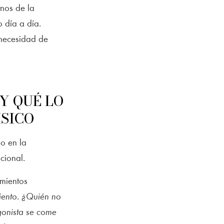
rnos de la
 día a día.
 necesidad de
Y QUÉ LO
ÍSICO
o en la
cional.
imientos
iento
.
¿Quién no
gonista se come