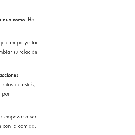
lo que como
. He
quieren proyectar
biar su relación
facciones
entos de estrés,
, por
os empezar a ser
n con la comida.