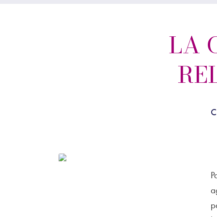
LA 
RE
C
P
a
p