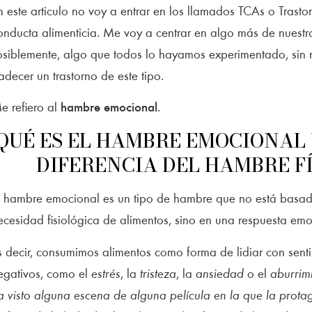
n este articulo no voy a entrar en los llamados TCAs o Trasto
onducta alimenticia. Me voy a centrar en algo más de nuestro
osiblemente, algo que todos lo hayamos experimentado, sin
adecer un trastorno de este tipo.
e refiero al
hambre emocional
.
QUÉ ES EL HAMBRE EMOCIONAL 
DIFERENCIA DEL HAMBRE F
l hambre emocional es un tipo de hambre que no está basad
ecesidad fisiológica de alimentos, sino en una respuesta emo
s decir, consumimos alimentos como forma de lidiar con sent
egativos, como el
estrés
, la
tristeza
, la
ansiedad
o el
aburrim
a visto alguna escena de alguna película en la que la prota