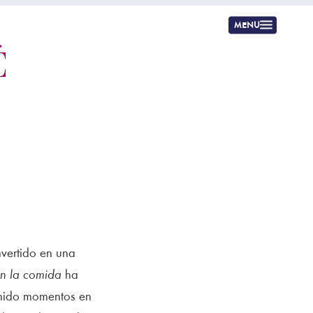
menu
É
vertido en una
on la comida
ha
enido momentos en