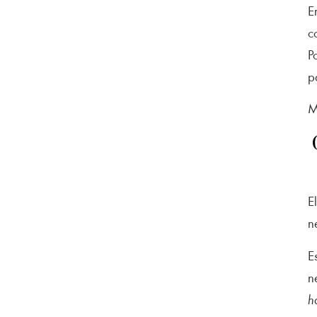
E
c
P
p
M
E
n
E
n
h