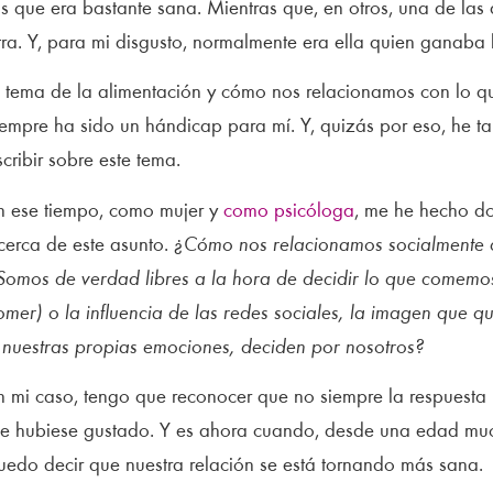
os que era bastante sana. Mientras que, en otros, una de las
tra. Y, para mi disgusto, normalmente era ella quien ganaba l
l tema de la alimentación y cómo nos relacionamos con lo
iempre ha sido un hándicap para mí. Y, quizás por eso, he t
scribir sobre este tema.
n ese tiempo, como mujer y
como psicóloga
, me he hecho d
cerca de este asunto.
¿Cómo nos relacionamos socialmente 
Somos de verdad libres a la hora de decidir lo que comemo
omer) o la influencia de las redes sociales, la imagen que 
 nuestras propias emociones, deciden por nosotros?
n mi caso, tengo que reconocer que no siempre la respuesta 
e hubiese gustado. Y es ahora cuando, desde una edad m
uedo decir que nuestra relación se está tornando más sana.