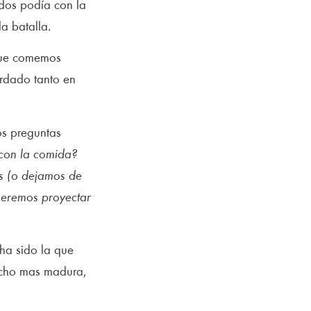
 dos podía con la
a batalla.
 que comemos
ardado tanto en
os preguntas
con la comida?
s (o dejamos de
queremos proyectar
ha sido la que
ucho mas madura,