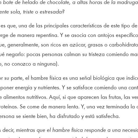
n bote de helado de chocolate, a altas horas de la madrug
iente sola, triste o estresada?
 es que, una de las principales características de este tipo 
urge de manera repentina. Y se asocia con antojos específic
ue, generalmente, son ricos en azúcar, grasas o carbohidrato
ué negarlo: pocas personas calman su tristeza comiendo m
o, no conozco a ninguna).
or su parte, el hambre física es una señal biológica que indi
eponer energía y nutrientes. Y se satisface comiendo una ca
e alimentos nutritivos. Aquí, si que aparecen las frutas, las ve
roteínas. Se come de manera lenta. Y, una vez terminada la 
ersona se siente bien, ha disfrutado y está satisfecha.
s decir,
mientras que el hambre física responde a una necesid