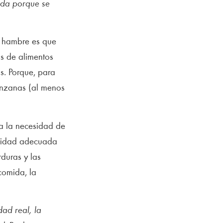
ada porque se
de hambre es que
os de alimentos
s. Porque, para
anzanas (al menos
ca la necesidad de
ntidad adecuada
rduras y las
comida, la
ad real, la