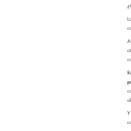
¿
L
c
A
o
c
R
p
c
a
Y
c