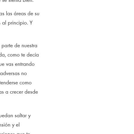
se sienta bien.
as las áreas de su
al principio. Y
 parte de nuestra
ada, como te decía
que vas entrando
 adversas no
ntenderse como
zas a crecer desde
edan saltar y
sión y el