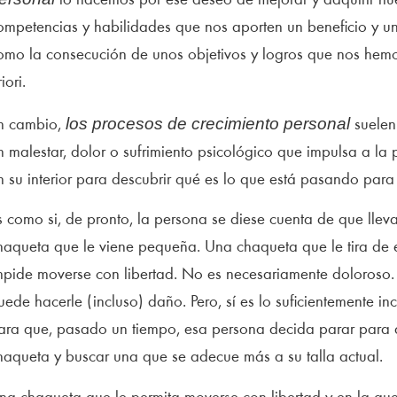
lo hacemos por ese deseo de mejorar y adquirir nu
ompetencias y habilidades que nos aporten un beneficio y un 
omo la consecución de unos objetivos y logros que nos he
iori.
los procesos de crecimiento personal
n cambio,
suelen 
n malestar, dolor o sufrimiento psicológico que impulsa a la 
n su interior para descubrir qué es lo que está pasando para
s como si, de pronto, la persona se diese cuenta de que llev
haqueta que le viene pequeña. Una chaqueta que le tira de 
mpide moverse con libertad. No es necesariamente doloroso.
uede hacerle (incluso) daño. Pero, sí es lo suficientemente
ara que, pasado un tiempo, esa persona decida parar para q
haqueta y buscar una que se adecue más a su talla actual.