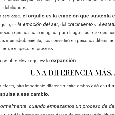
debilidades.
el orgullo es la emoción que sustenta 
n este caso,
la emoción del ser
crecimiento
estat
rgullo, es
, del
y el
moción que nos hace imaginar para luego crear eso que he
ue, irremediablemente, nos convertirá en personas diferentes
ntes de empezar el proceso.
expansión
a palabra clave aquí es: la
.
UNA DIFERENCIA MÁS
el 
n efecto, otra importante diferencia entre ambos está en
mpulsa a ese cambio
.
ormalmente, cuando empezamos un proceso de des
ersonal