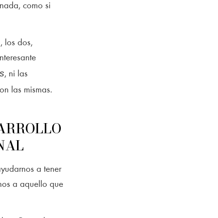
inada, como si
, los dos,
nteresante
s
, ni las
on las mismas.
SARROLLO
NAL
yudarnos a tener
nos a aquello que