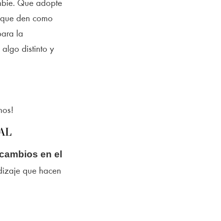
ambie. Que adopte
) que den como
para la
algo distinto y
mos!
AL
cambios en el
dizaje que hacen