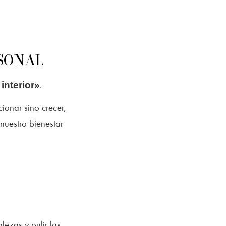
RSONAL
interior»
.
ionar sino crecer,
 nuestro bienestar
lezas y pulir las