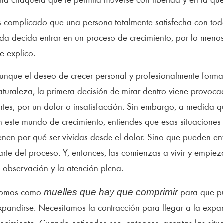
na chaqueta que le permita moverse con libertad y en la que 
s complicado que una persona totalmente satisfecha con tod
ida decida entrar en un proceso de crecimiento, por lo menos 
e explico.
unque el deseo de crecer personal y profesionalmente forma
aturaleza, la primera decisión de mirar dentro viene provoc
ntes, por un dolor o insatisfacción. Sin embargo, a medida 
n este mundo de crecimiento, entiendes que esas situaciones
ienen por qué ser vividas desde el dolor. Sino que pueden e
arte del proceso. Y, entonces, las comienzas a vivir y empie
a observación y la atención plena.
muelles que hay que comprimir
omos como
para que pu
xpandirse. Necesitamos la contracción para llegar a la expan