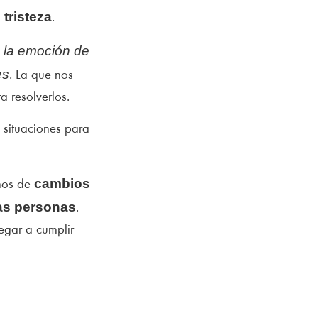
 tristeza
.
la emoción de
s
es
. La que nos
a resolverlos.
 situaciones para
cambios
amos de
las personas
.
egar a cumplir