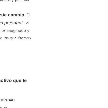
este cambio
. El
us personal
. La
mos imaginado y
 a las que éramos
…
motivo que te
arrollo