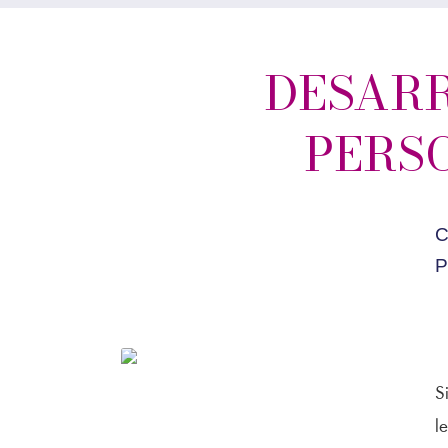
DESARR
PERSO
S
l