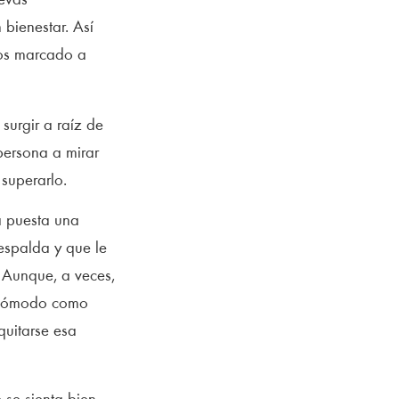
evas
bienestar. Así
mos marcado a
surgir a raíz de
persona a mirar
 superarlo.
a puesta una
espalda y que le
 Aunque, a veces,
 incómodo como
uitarse esa