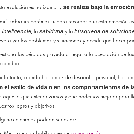
se realiza bajo la emoción
sta evolución es horizontal y
quí, «abro un paréntesis» para recordar que esta emoción e
a inteligencia
sabiduría
búsqueda de solucion
, la
y la
leva a ver los problemas y situaciones y decidir qué hacer par
estiona las pérdidas y ayuda a llegar a la aceptación de las
u cambio.
or lo tanto, cuando hablamos de desarrollo personal, habl
n el estilo de vida o en los comportamientos de 
n aquello que exteriorizamos y que podemos mejorar para ll
uestros logros y objetivos.
lgunos ejemplos podrían ser estos:
Mejora en las habilidades de
comunicación
.