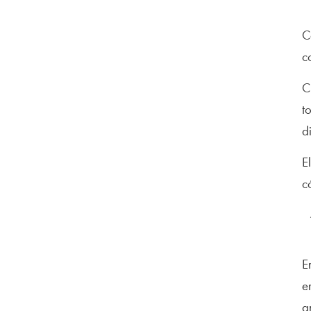
C
c
C
t
d
E
c
E
e
a