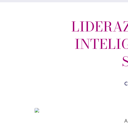
LIDERA
INTELI
C
A