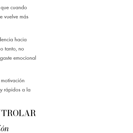
a que cuando
se vuelve más
dencia hacia
lo tanto, no
esgaste emocional
 motivación
y rápidos a la
ONTROLAR
ión