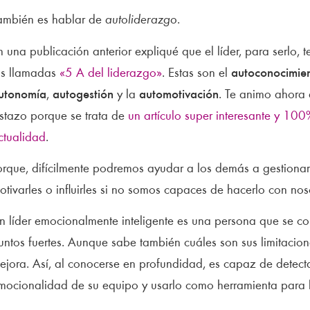
ambién es hablar de
autoliderazgo
.
n una publicación anterior expliqué que el líder, para serlo, t
as llamadas
«5 A del liderazgo»
. Estas son el
autoconocimie
utonomía
,
autogestión
y la
automotivación
. Te animo ahora 
istazo porque se trata de
un artículo super interesante y 100%
ctualidad
.
orque, difícilmente podremos ayudar a los demás a gestiona
otivarles o influirles si no somos capaces de hacerlo con no
n líder emocionalmente inteligente es una persona que se co
untos fuertes. Aunque sabe también cuáles son sus limitacion
ejora. Así, al conocerse en profundidad, es capaz de detecta
mocionalidad de su equipo y usarlo como herramienta para l