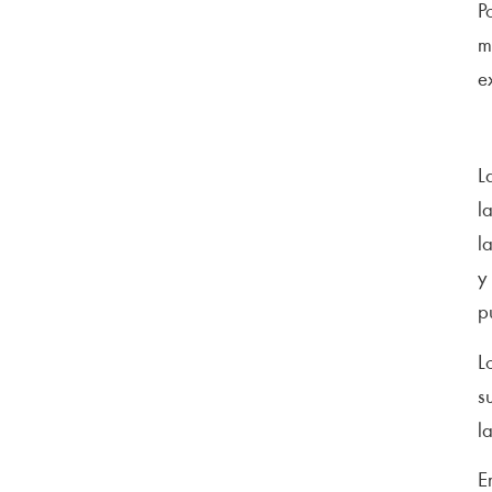
P
m
e
L
l
l
y
p
L
s
l
E