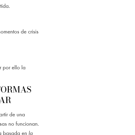
tida.
omentos de crisis
 por ello la
 FORMAS
RAR
artir de una
osas no funcionan.
nta basada en
la