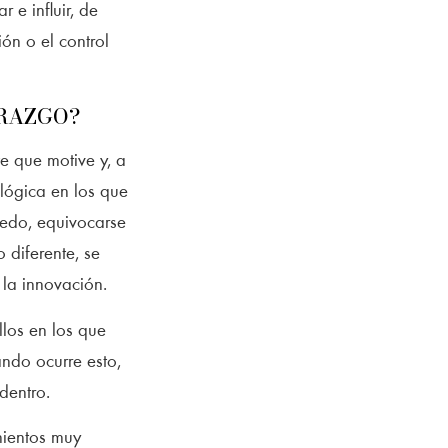
r e influir, de
ión o el control
ERAZGO?
e que motive y, a
lógica en los que
iedo, equivocarse
 diferente, se
 la innovación.
llos en los que
ando ocurre esto,
dentro.
mientos muy