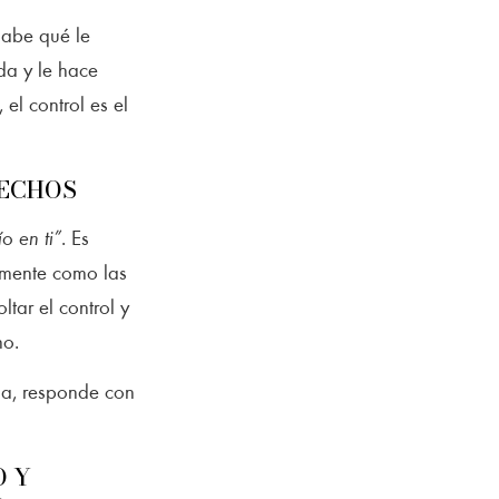
Sabe qué le
da y le hace
el control es el
HECHOS
ío en ti”
. Es
amente como las
tar el control y
mo.
la, responde con
O Y