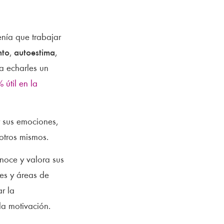
enía que trabajar
nto
,
autoestima
,
a echarles un
 útil en la
r sus emociones,
sotros mismos.
noce y valora sus
es y áreas de
r la
a motivación.