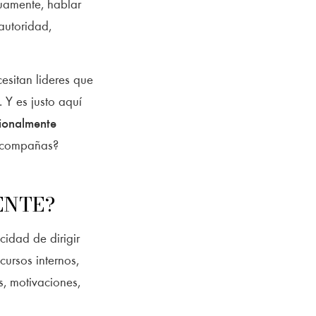
uamente, hablar
autoridad,
esitan lideres que
 Y es justo aquí
ionalmente
 acompañas?
ENTE?
idad de dirigir
ursos internos,
, motivaciones,