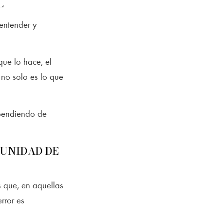
L
entender y
ue lo hace, el
 no solo es lo que
ependiendo de
TUNIDAD DE
s que, en aquellas
rror es