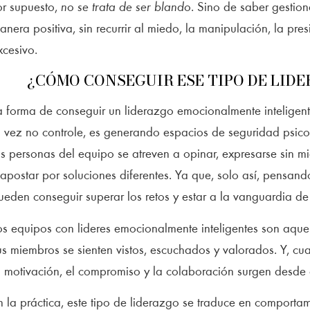
or supuesto,
no se trata de ser blando
. Sino de saber gestiona
anera positiva, sin recurrir al miedo, la manipulación, la pres
xcesivo.
¿CÓMO CONSEGUIR ESE TIPO DE LID
a forma de conseguir un liderazgo emocionalmente inteligent
a vez no controle, es generando espacios de seguridad psico
as personas del equipo se atreven a opinar, expresarse sin m
 apostar por soluciones diferentes. Ya que, solo así, pensando
ueden conseguir superar los retos y estar a la vanguardia de
os equipos con lideres emocionalmente inteligentes son aque
us miembros se sienten vistos, escuchados y valorados. Y, cu
a motivación, el compromiso y la colaboración surgen desde 
n la práctica, este tipo de liderazgo se traduce en comporta