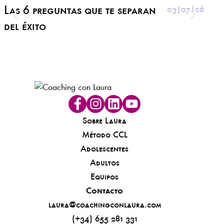
herra
Las 6 preguntas que te separan
03|07|26
El 
del éxito
sen
ent
Sobre Laura
Método CCL
Adolescentes
Adultos
Equipos
Contacto
laura@coachingconlaura.com
(+34) 655 281 331