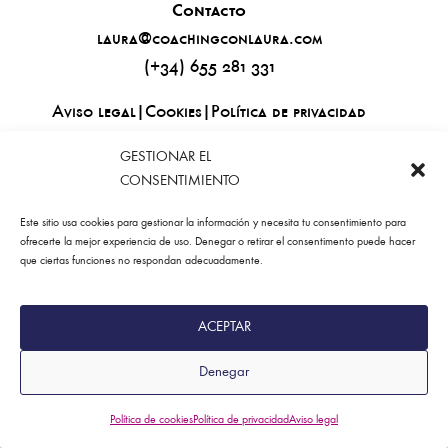
Contacto
laura@coachingconlaura.com
(+34) 655 281 331
Aviso legal
|
Cookies
|
Política de privacidad
© 2026 | Coaching con Laura
GESTIONAR EL
CONSENTIMIENTO
Este sitio usa cookies para gestionar la información y necesita tu consentimiento para
ofrecerte la mejor experiencia de uso. Denegar o retirar el consentimento puede hacer
que ciertas funciones no respondan adecuadamente.
ACEPTAR
Denegar
Política de cookies
Política de privacidad
Aviso legal