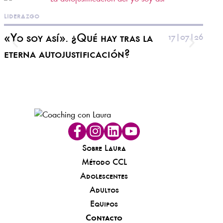
liderazgo
lider
«Yo soy así». ¿Qué hay tras la
17|07|26
Cóm
eterna autojustificación?
difí
hum
Sobre Laura
Método CCL
Adolescentes
Adultos
Equipos
Contacto