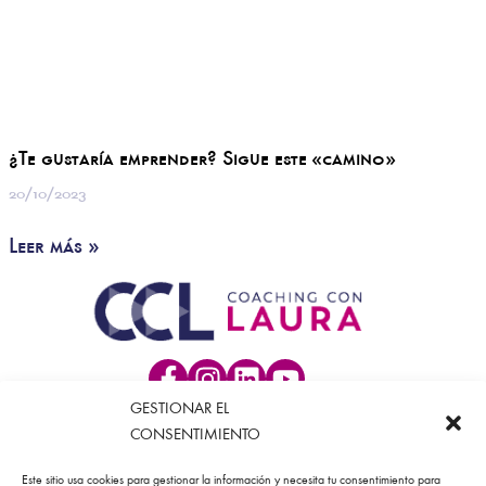
¿Te gustaría emprender? Sigue este «camino»
20/10/2023
Leer más »
GESTIONAR EL
Sobre Laura
CONSENTIMIENTO
Método CCL
Adolescentes
Este sitio usa cookies para gestionar la información y necesita tu consentimiento para