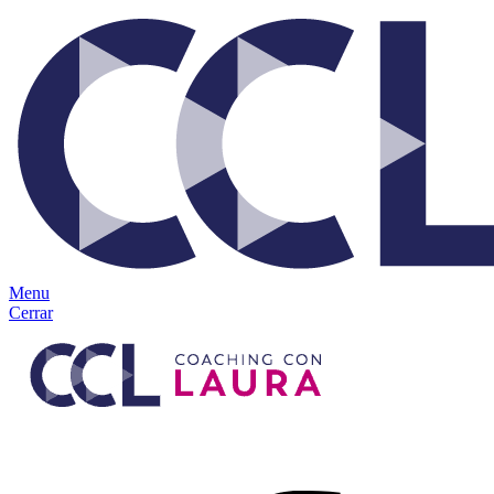
Ir
al
contenido
Menu
Cerrar